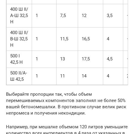
400 Ш II/
А-Ш 32,5
1
7,5
12
3,5
—
Н
400 Ш II/
В-Ш 32,5
1
11,5
16,5
4
—
Н
500 I
1
13
17,5
4,5
—
42,5 Н
500 II/А-
1
11
14
4
210
Ш 42,5
Выбирайте пропорции так, чтобы объем
перемешиваемых компонентов заполнял не более 50%
вашей бетономешалки. В противном случае велик риск
непромеса и получения некондиции.
Например, при мешалке объемом 120 литров уменьшите
количество всех ингредиентов в 4 раза от указанных в