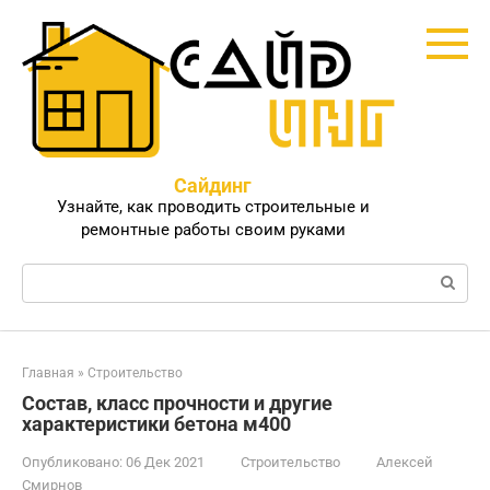
Перейти
к
контенту
Сайдинг
Узнайте, как проводить строительные и
ремонтные работы своим руками
Поиск:
Главная
»
Строительство
Состав, класс прочности и другие
характеристики бетона м400
Опубликовано:
06 Дек 2021
Строительство
Алексей
Смирнов