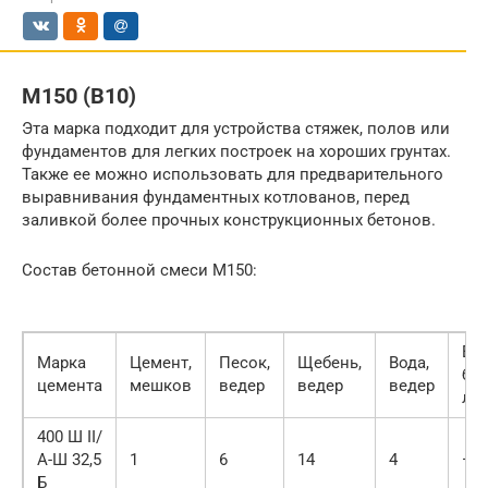
М150 (В10)
Эта марка подходит для устройства стяжек, полов или
фундаментов для легких построек на хороших грунтах.
Также ее можно использовать для предварительного
выравнивания фундаментных котлованов, перед
заливкой более прочных конструкционных бетонов.
Состав бетонной смеси М150:
Вы
Марка
Цемент,
Песок,
Щебень,
Вода,
бет
цемента
мешков
ведер
ведер
ведер
ли
400 Ш II/
А-Ш 32,5
1
6
14
4
—
Б