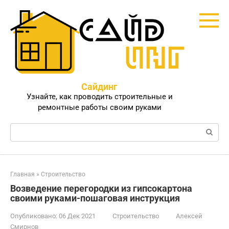
Перейти
к
контенту
Сайдинг
Узнайте, как проводить строительные и
ремонтные работы своим руками
Поиск:
Главная
»
Строительство
Возведение перегородки из гипсокартона
своими руками-пошаговая инструкция
Опубликовано:
06 Дек 2021
Строительство
Алексей
Смирнов