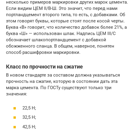
несколько примеров маркировки других марок цемента.
Если видим ЦЕМ II/В-Ш. Это значит, что перед нами
портландцемент второго типа, то есть, с добавками. Об
этом говорят буквы, которые стоят после косой черты.
Буква «B» говорит, что количество добавок более 21%, а
буква «Ш» — использован шлак. Надпись ЦЕМ III/C
обозначает шлакопортландцемент с добавкой
обожженного сланца. В общем, наверное, понятен
способ расшифровки маркировки.
Класс по прочности на сжатие
В новом стандарте за составом должна указываться
прочность на сжатие, которую в состоянии дать эта
марка цемента. По ГОСТу существуют только три
значения:
22,5 Н;
32,5 Н;
42,5 Н;