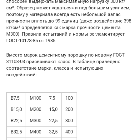
способен выдержать максимальную нагрузку 300 кг/
см². Образец может «сдаться» и под большим усилием,
поэтому у материала всегда есть небольшой запас
прочности вплоть до 99 единиц (даже воздействие 398
кг/см² определяется как марка прочности цемента
М300). Правила испытаний и нормы регламентирует
ГОСТ-10178-85 от 1985.
Вместо марок цементному порошку по новому ГОСТ
31108-03 присваивают класс. В таблице приведено
соответствие марки, класса и испытующих
воздействий:
В7,5
М100
7,5
100
В15,0
М200
15,0
200
В22,5
М300
22,5
300
В32,5
М400
32,5
400