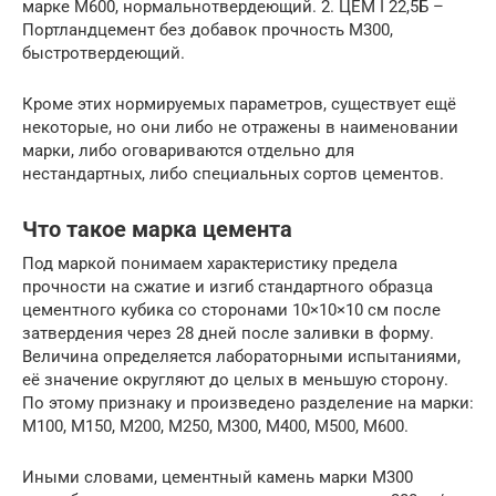
марке М600, нормальнотвердеющий. 2. ЦЕМ I 22,5Б –
Портландцемент без добавок прочность М300,
быстротвердеющий.
Кроме этих нормируемых параметров, существует ещё
некоторые, но они либо не отражены в наименовании
марки, либо оговариваются отдельно для
нестандартных, либо специальных сортов цементов.
Что такое марка цемента
Под маркой понимаем характеристику предела
прочности на сжатие и изгиб стандартного образца
цементного кубика со сторонами 10×10×10 см после
затвердения через 28 дней после заливки в форму.
Величина определяется лабораторными испытаниями,
её значение округляют до целых в меньшую сторону.
По этому признаку и произведено разделение на марки:
М100, М150, М200, М250, М300, М400, М500, М600.
Иными словами, цементный камень марки М300