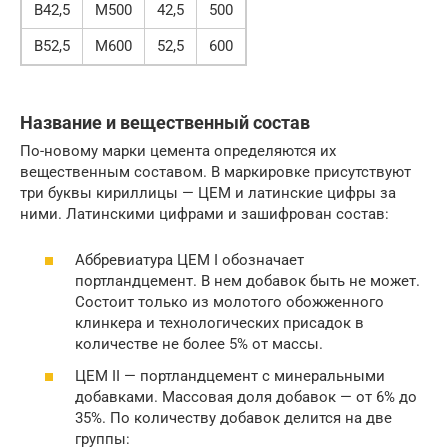
В42,5
М500
42,5
500
В52,5
М600
52,5
600
Название и вещественный состав
По-новому марки цемента определяются их
вещественным составом. В маркировке присутствуют
три буквы кириллицы — ЦЕМ и латинские цифры за
ними. Латинскими цифрами и зашифрован состав:
Аббревиатура ЦЕМ I обозначает
портландцемент. В нем добавок быть не может.
Состоит только из молотого обожженного
клинкера и технологических присадок в
количестве не более 5% от массы.
ЦЕМ II — портландцемент с минеральными
добавками. Массовая доля добавок — от 6% до
35%. По количеству добавок делится на две
группы: