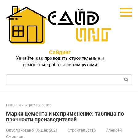
Перейти
к
контенту
Сайдинг
Узнайте, как проводить строительные и
ремонтные работы своим руками
Поиск:
Главная
»
Строительство
Марки цемента и их применение: таблица по
прочности производителей
Опубликовано:
06 Дек 2021
Строительство
Алексей
Смирнов