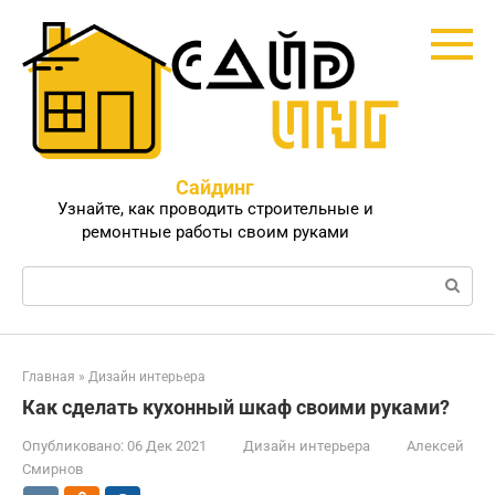
Перейти
к
контенту
Сайдинг
Узнайте, как проводить строительные и
ремонтные работы своим руками
Поиск:
Главная
»
Дизайн интерьера
Как сделать кухонный шкаф своими руками?
Опубликовано:
06 Дек 2021
Дизайн интерьера
Алексей
Смирнов