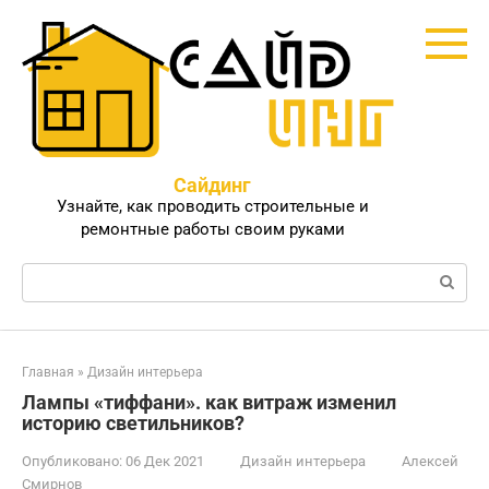
Перейти
к
контенту
Сайдинг
Узнайте, как проводить строительные и
ремонтные работы своим руками
Поиск:
Главная
»
Дизайн интерьера
Лампы «тиффани». как витраж изменил
историю светильников?
Опубликовано:
06 Дек 2021
Дизайн интерьера
Алексей
Смирнов