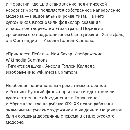
и Норвегии, где шло становление политической
независимости, появляется собственное направление
модерна ― национальный романтизм. На него
художников вдохновили фольклор, сказания
и народное творчество этих стран. В Норвегии
ярчайшим его представителем был художник Ханс Даль,
а в Финляндии ― Аксели Галлен-Каллела.
«Принцесса Лебедь», Йон Бауэр. Изображение:
Wikimedia Commons
«Гигантская щука», Аксели Галлен-Каллела.
Изображение: Wikimedia Commons
Не обошел национальный романтизм стороной
и Россию. Русский фольклор и сказки вдохновляли
художественные объединения в Талашкино
и Абрамцево, где на рубеже XIX–XX веков работали
знаменитые русские художники, а на деньги меценатов
были созданы деревянные терема в стиле русского
модерна.