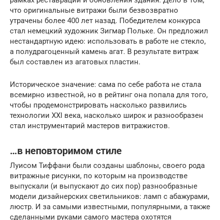
рамках реставрации и обновления здания. Дело в том,
что оригинальные витражи были безвозвратно
утрачены более 400 лет назад. Победителем конкурса
стал немецкий художник Зигмар Польке. Он предложил
нестандартную идею: использовать в работе не стекло,
а полудрагоценный камень агат. В результате витраж
был составлен из агатовых пластин.
Историческое значение: сама по себе работа не стала
всемирно известной, но в рейтинг она попала для того,
чтобы продемонстрировать насколько развились
технологии XXI века, насколько широк и разнообразен
стал инструментарий мастеров витражистов.
…в неповторимом стиле
Луисом Тиффани были созданы шаблоны, своего рода
витражные рисунки, по которым на производстве
выпускали (и выпускают до сих пор) разнообразные
модели дизайнерских светильников: ламп с абажурами,
люстр. И за самыми известными, популярными, а также
сделанными руками самого мастера охотятся