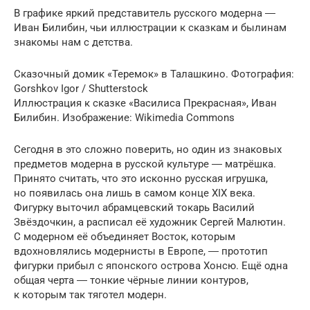
В графике яркий представитель русского модерна ―
Иван Билибин, чьи иллюстрации к сказкам и былинам
знакомы нам с детства.
Сказочный домик «Теремок» в Талашкино. Фотография:
Gorshkov Igor / Shutterstock
Иллюстрация к сказке «Василиса Прекрасная», Иван
Билибин. Изображение: Wikimedia Commons
Сегодня в это сложно поверить, но один из знаковых
предметов модерна в русской культуре ― матрёшка.
Принято считать, что это исконно русская игрушка,
но появилась она лишь в самом конце XIX века.
Фигурку выточил абрамцевский токарь Василий
Звёздочкин, а расписал её художник Сергей Малютин.
С модерном её объединяет Восток, которым
вдохновлялись модернисты в Европе, ― прототип
фигурки прибыл с японского острова Хонсю. Ещё одна
общая черта ― тонкие чёрные линии контуров,
к которым так тяготел модерн.