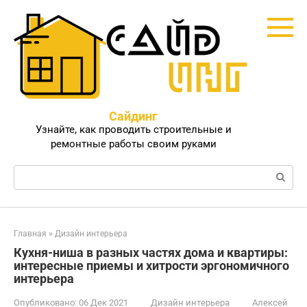
Перейти
к
контенту
Сайдинг
Узнайте, как проводить строительные и
ремонтные работы своим руками
Поиск:
Главная
»
Дизайн интерьера
Кухня-ниша в разных частях дома и квартиры:
интересные приемы и хитрости эргономичного
интерьера
Опубликовано:
06 Дек 2021
Дизайн интерьера
Алексей