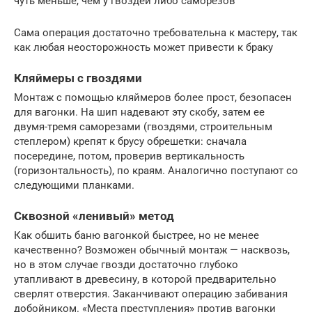
чуть меньше, чем у гвоздей либо саморезов
Сама операция достаточно требовательна к мастеру, так
как любая неосторожность может привести к браку
Кляймеры с гвоздями
Монтаж с помощью кляймеров более прост, безопасен
для вагонки. На шип надевают эту скобу, затем ее
двумя-тремя саморезами (гвоздями, строительным
степлером) крепят к брусу обрешетки: сначала
посередине, потом, проверив вертикальность
(горизонтальность), по краям. Аналогично поступают со
следующими планками.
Сквозной «ленивый» метод
Как обшить баню вагонкой быстрее, но не менее
качественно? Возможен обычный монтаж — насквозь,
но в этом случае гвозди достаточно глубоко
утапливают в древесину, в которой предварительно
сверлят отверстия. Заканчивают операцию забивания
добойником. «Места преступления» против вагонки