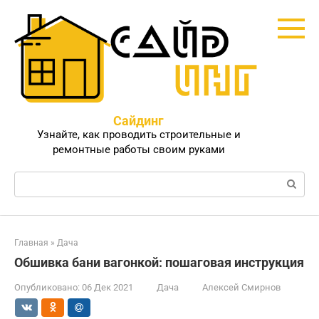
Перейти
к
контенту
Сайдинг
Узнайте, как проводить строительные и
ремонтные работы своим руками
Поиск:
Главная
»
Дача
Обшивка бани вагонкой: пошаговая инструкция
Опубликовано:
06 Дек 2021
Дача
Алексей Смирнов