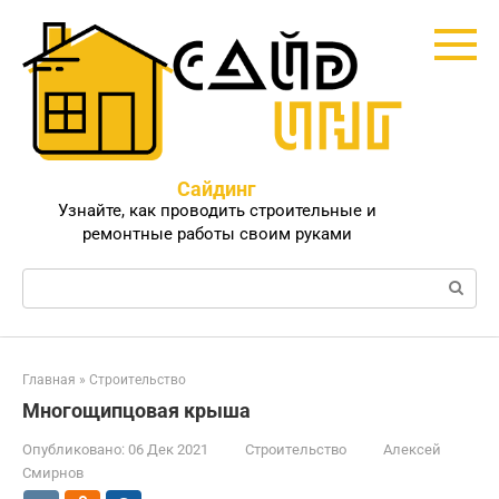
Перейти
к
контенту
Сайдинг
Узнайте, как проводить строительные и
ремонтные работы своим руками
Поиск:
Главная
»
Строительство
Многощипцовая крыша
Опубликовано:
06 Дек 2021
Строительство
Алексей
Смирнов