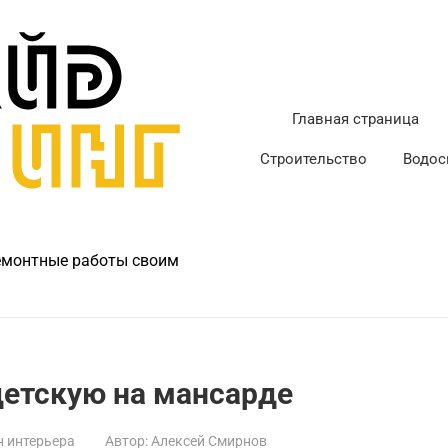
Главная страница
Строительство
Водос
ремонтные работы своим
детскую на мансарде
 интерьера
Автор:
Алексей Смирнов