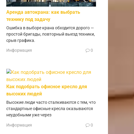
Аренда автокрана: как выбрать
технику под задачу
Ошибка в выборе крана обходится дорого —
простой бригады, повторный выезд техники,
срыв графика.
Информация
0
Как подобрать офисное кресло для
высоких людей
Высокие люди часто сталкиваются с тем, что
стандартные офисные кресла оказываются
неудобными уже через
Информация
0