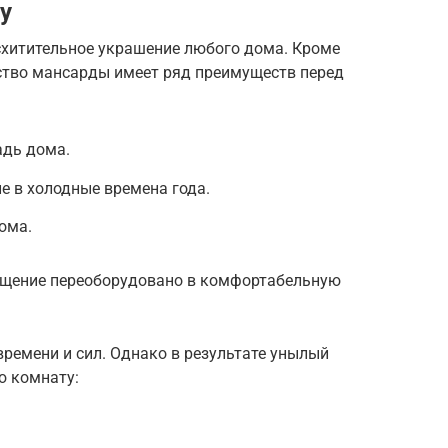
у
схитительное украшение любого дома. Кроме
нство мансарды имеет ряд преимуществ перед
адь дома.
е в холодные времена года.
ома.
ещение переоборудовано в комфортабельную
ремени и сил. Однако в результате унылый
ю комнату: