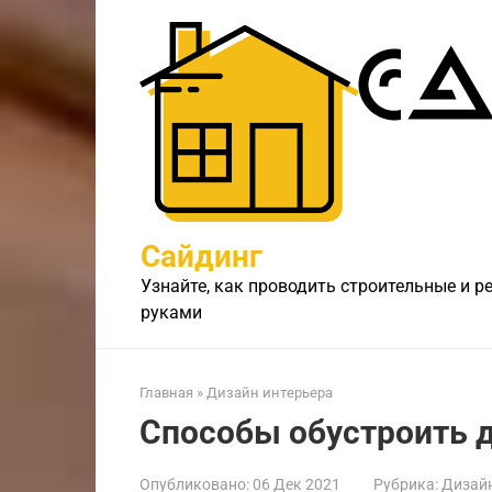
Перейти
к
контенту
Сайдинг
Узнайте, как проводить строительные и 
руками
Главная
»
Дизайн интерьера
Способы обустроить 
Опубликовано:
06 Дек 2021
Рубрика:
Дизайн