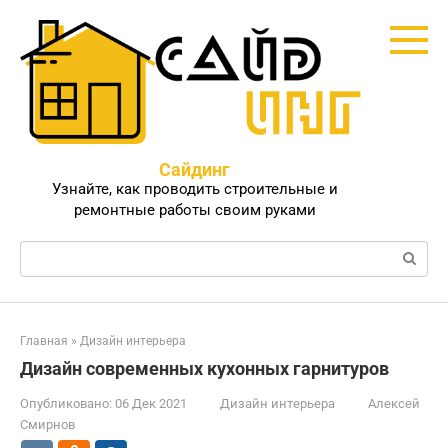
Перейти
к
контенту
Сайдинг
Узнайте, как проводить строительные и
ремонтные работы своим руками
Поиск:
Главная
»
Дизайн интерьера
Дизайн современных кухонных гарнитуров
Опубликовано:
06 Дек 2021
Дизайн интерьера
Алексей
Смирнов