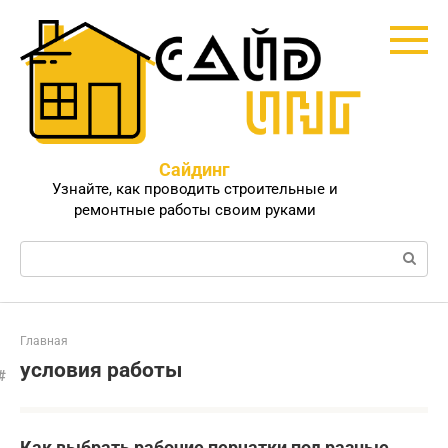
Перейти
к
контенту
Сайдинг
Узнайте, как проводить строительные и
ремонтные работы своим руками
Поиск:
Главная
условия работы
Как выбрать рабочие перчатки под разные