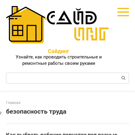
Перейти
к
контенту
Сайдинг
Узнайте, как проводить строительные и
ремонтные работы своим руками
Поиск:
Главная
безопасность труда
Как выбрать рабочие перчатки под разные