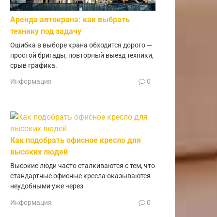
Аренда автокрана: как выбрать
технику под задачу
Ошибка в выборе крана обходится дорого —
простой бригады, повторный выезд техники,
срыв графика.
Информация
0
Как подобрать офисное кресло для
высоких людей
Высокие люди часто сталкиваются с тем, что
стандартные офисные кресла оказываются
неудобными уже через
Информация
0