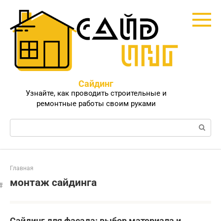
Перейти
к
контенту
Сайдинг
Узнайте, как проводить строительные и
ремонтные работы своим руками
Поиск:
Главная
монтаж сайдинга
Сайдинг для фасада: выбор материала и