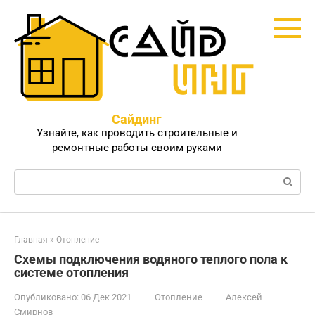
Перейти
к
контенту
Сайдинг
Узнайте, как проводить строительные и
ремонтные работы своим руками
Поиск:
Главная
»
Отопление
Схемы подключения водяного теплого пола к
системе отопления
Опубликовано:
06 Дек 2021
Отопление
Алексей
Смирнов