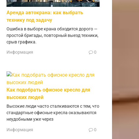
Аренда автокрана: как выбрать
технику под задачу
Ошибка в выборе крана обходится дорого —
простой бригады, повторный выезд техники,
срыв графика.
Информация
0
Как подобрать офисное кресло для
высоких людей
Высокие люди часто сталкиваются с тем, что
стандартные офисные кресла оказываются
неудобными уже через
Информация
0