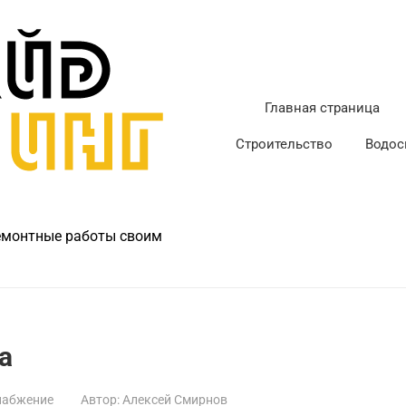
Главная страница
Строительство
Водос
ремонтные работы своим
а
набжение
Автор:
Алексей Смирнов