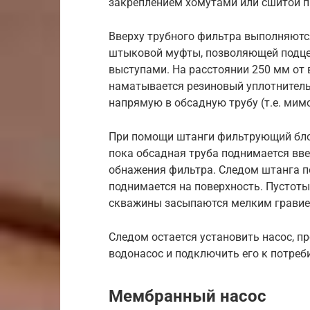
закреплением хомутами или сшитой п
Вверху трубного фильтра выполняются
штыковой муфты, позволяющей подце
выступами. На расстоянии 250 мм от 
наматывается резиновый уплотнитель
напрямую в обсадную трубу (т.е. мим
При помощи штанги фильтрующий блок
пока обсадная труба поднимается вв
обнажения фильтра. Следом штанга п
поднимается на поверхность. Пустот
скважины засыпаются мелким гравием
Следом остается установить насос, п
водонасос и подключить его к потреб
Мембранный насос