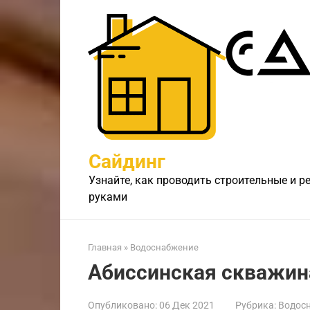
Перейти
к
контенту
Сайдинг
Узнайте, как проводить строительные и 
руками
Главная
»
Водоснабжение
Абиссинская скважин
Опубликовано:
06 Дек 2021
Рубрика:
Водос