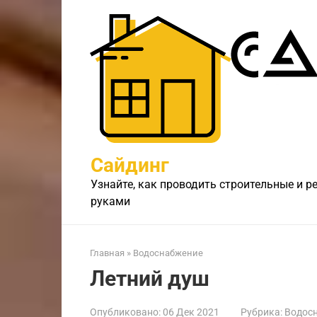
Перейти
к
контенту
Сайдинг
Узнайте, как проводить строительные и 
руками
Главная
»
Водоснабжение
Летний душ
Опубликовано:
06 Дек 2021
Рубрика:
Водос