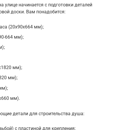
на улице начинается с подготовки деталей
овой доски. Вам понадобится:
аса (20х90х664 мм);
0-664 мм);
);
х1820 мм);
820 мм);
мм);
х660 мм).
ющие детали для строительства душа:
зьбой) с пластиной для крепления;