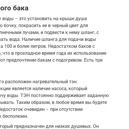
ого бака
у воды – это установить на крыше душа
 бочку, покрасить ее в черный цвет для
лнечными лучами, и подвести к нему шланг, с
пать вода. Наличие шланга для подачи воды
а 100 и более литров. Недостатком баков с
, что в прохладное время года их использование
т предпочтение бакам с подогревом. Есть три
ого расположен нагревательный тэн.
кции является наличие насоса, который
ачу воды. ТЭН постоянно поддерживает заданную
тывать. Таким образом, в любое время вы будете
Недостаток очевиден – при отсутствии
к бесполезен.
оторый предназначен для низких душевых. Он