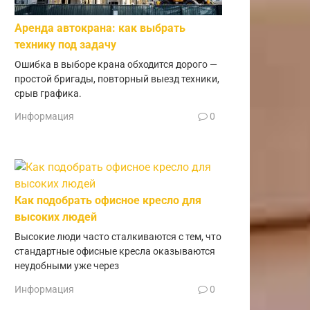
Аренда автокрана: как выбрать
технику под задачу
Ошибка в выборе крана обходится дорого —
простой бригады, повторный выезд техники,
срыв графика.
Информация
0
Как подобрать офисное кресло для
высоких людей
Высокие люди часто сталкиваются с тем, что
стандартные офисные кресла оказываются
неудобными уже через
Информация
0