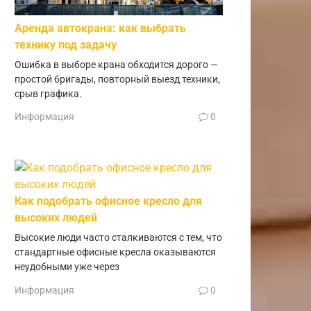
Аренда автокрана: как выбрать
технику под задачу
Ошибка в выборе крана обходится дорого —
простой бригады, повторный выезд техники,
срыв графика.
Информация
0
Как подобрать офисное кресло для
высоких людей
Высокие люди часто сталкиваются с тем, что
стандартные офисные кресла оказываются
неудобными уже через
Информация
0