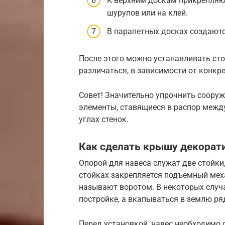
К верхним доскам прикрепляю
шурупов или на клей.
В парапетных досках создаютс
После этого можно устанавливать сто
различаться, в зависимости от конкр
Совет! Значительно упрочнить соор
элементы, ставящиеся в распор межд
углах стенок.
Как сделать крышу декорат
Опорой для навеса служат две стойки
стойках закрепляется подъемный мех
называют воротом. В некоторых случа
постройке, а вкапываться в землю ря
Перед установкой, навес необходимо 