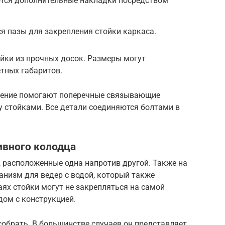
тся дополнительные накладки посредством
я пазы для закрепления стойки каркаса.
йки из прочных досок. Размеры могут
етных габаритов.
ужение помогают поперечные связывающие
у стойками. Все детали соединяются болтами в
ивного колодца
, расположенные одна напротив другой. Также на
анизм для ведер с водой, который также
ях стойки могут не закрепляться на самой
дом с конструкцией.
собрать. В большинстве случаев он представляет