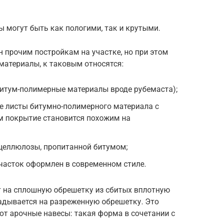
ы могут быть как пологими, так и крутыми.
 прочим постройкам на участке, но при этом
материалы, к таковым относятся:
битум-полимерные материалы вроде рубемаста);
е листы битумно-полимерного материала с
м покрытие становится похожим на
 целлюлозы, пропитанной битумом;
участок оформлен в современном стиле.
 на сплошную обрешетку из сбитых вплотную
адывается на разреженную обрешетку. Это
ают арочные навесы: такая форма в сочетании с