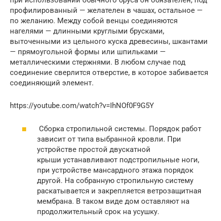
при использовании обычного бруса он обязателен, под
профилированный — желателен в чашах, остальное —
по желанию. Между собой венцы соединяются
нагелями — длинными круглыми брусками,
выточенными из цельного куска древесины, шкантами
— прямоугольной формы или шпильками —
металлическими стержнями. В любом случае под
соединение сверлится отверстие, в которое забивается
соединяющий элемент.
https://youtube.com/watch?v=IhNOf0F9G5Y
Сборка стропильной системы. Порядок работ
зависит от типа выбранной кровли. При
устройстве простой двускатной
крыши устанавливают подстропильные ноги,
при устройстве мансардного этажа порядок
другой. На собранную стропильную систему
раскатывается и закрепляется ветрозащитная
мембрана. В таком виде дом оставляют на
продолжительный срок на усушку.