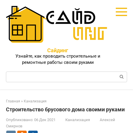
Перейти
к
контенту
Сайдинг
Узнайте, как проводить строительные и
ремонтные работы своим руками
Поиск:
Главная
»
Канализация
Строительство брусового дома своими руками
Опубликовано:
06 Дек 2021
Канализация
Алексей
Смирнов