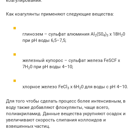
коагулирований.
Как коагулянты применяют следующие вещества:
глинозем – сульфат алюминия Al
(S0
)
x 18Н
0
2
4
3
2
при pH воды 6,5–7,5;
железный купорос – сульфат железа FeSCF х
7Н
0 при pH воды 4–10;
2
хлорное железо FeCl
х 6Н
0 для воды с pH 4–10.
3
2
Для того чтобы сделать процесс более интенсивным, в
воду также добавляют флокулянты, чаще всего,
полиакриламид. Данные вещества укрупняют осадок и
увеличивают скорость слипания коллоидов и
взвешенных частиц.