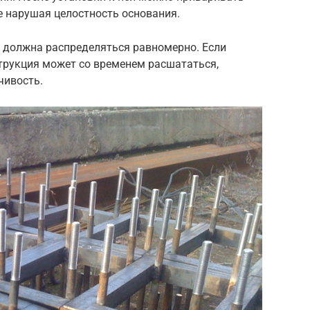
е нарушая целостность основания.
а должна распределяться равномерно. Если
струкция может со временем расшататься,
чивость.