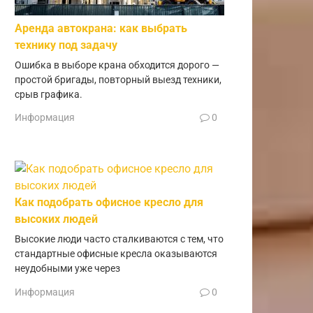
Аренда автокрана: как выбрать
технику под задачу
Ошибка в выборе крана обходится дорого —
простой бригады, повторный выезд техники,
срыв графика.
Информация
0
Как подобрать офисное кресло для
высоких людей
Высокие люди часто сталкиваются с тем, что
стандартные офисные кресла оказываются
неудобными уже через
Информация
0