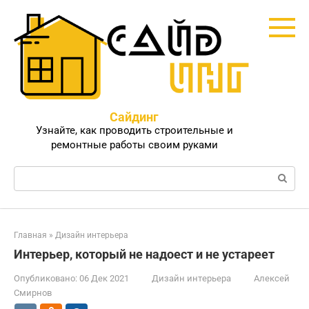
Перейти
к
контенту
Сайдинг
Узнайте, как проводить строительные и
ремонтные работы своим руками
Поиск:
Главная
»
Дизайн интерьера
Интерьер, который не надоест и не устареет
Опубликовано:
06 Дек 2021
Дизайн интерьера
Алексей
Смирнов