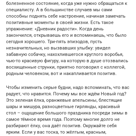
болезненное состояние, когда уже нужно обращаться к
специалисту. А в большинстве случаев мы сами
способны поднять себе настроение, начиная замечать
позитивные моменты в своей жизни. Есть такое
упражнение: «Дневник радости». Когда день
закончился, открываешь его и вспоминаешь, что было
сегодня хорошего. Три-пять эпизодов, пусть
незначительных, но вызвавших улыбку: увидел
забавную собачку, нахохлившегося круглого воробья,
чью-то красивую фигуру, на которую в душе отозвались
восхищенные струнки, приятно поговорил с коллегой,
родным человеком, вот и накапливается позитив.
Чтобы изменить серые будни, надо вспоминать, что вас
радует, что нравится. Почему мы все ждём Новый год?
Это зеленая ёлка, оранжевые апельсины, блестящие
шары и мишура, разноцветные гирлянды, красивый
стол – ощущение большого праздника посреди зимы в
самое тёмное время года. Поэтому многие долго не
разбирают ёлку, она даёт позитив. Окружайте себя
ярким. Если у вас тоска, то жёлтым, красным,