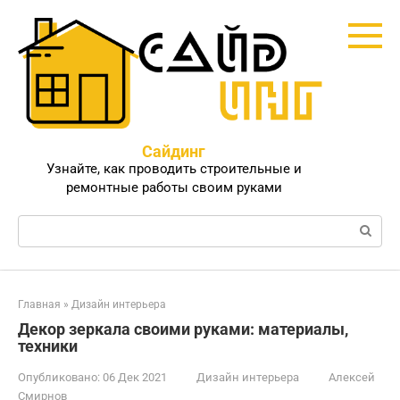
Перейти
к
контенту
Сайдинг
Узнайте, как проводить строительные и
ремонтные работы своим руками
Поиск:
Главная
»
Дизайн интерьера
Декор зеркала своими руками: материалы,
техники
Опубликовано:
06 Дек 2021
Дизайн интерьера
Алексей
Смирнов