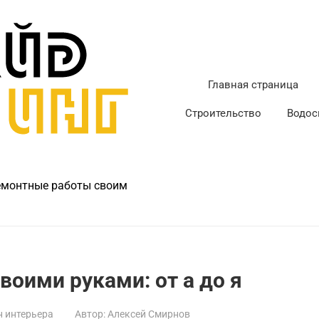
Главная страница
Строительство
Водос
ремонтные работы своим
воими руками: от а до я
 интерьера
Автор:
Алексей Смирнов