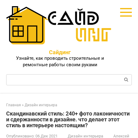
Перейти
к
контенту
Сайдинг
Узнайте, как проводить строительные и
ремонтные работы своим руками
Поиск:
Главная
»
Дизайн интерьера
Скандинавский стиль: 240+ фото лаконичности
и сдержанности в дизайне. что делает этот
стиль в интерьере настоящим?
Опубликовано:
06 Дек 2021
Дизайн интерьера
Алексей