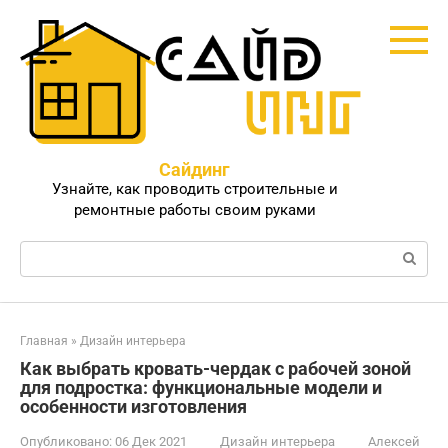
Перейти
к
контенту
Сайдинг
Узнайте, как проводить строительные и
ремонтные работы своим руками
Поиск:
Главная
»
Дизайн интерьера
Как выбрать кровать-чердак с рабочей зоной
для подростка: функциональные модели и
особенности изготовления
Опубликовано:
06 Дек 2021
Дизайн интерьера
Алексей