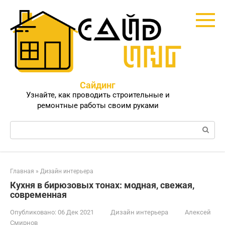
Перейти
к
контенту
Сайдинг
Узнайте, как проводить строительные и
ремонтные работы своим руками
Поиск:
Главная
»
Дизайн интерьера
Кухня в бирюзовых тонах: модная, свежая,
современная
Опубликовано:
06 Дек 2021
Дизайн интерьера
Алексей
Смирнов