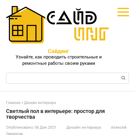
Перейти
к
контенту
Сайдинг
Узнайте, как проводить строительные и
ремонтные работы своим руками
Поиск:
Главная
»
Дизайн интерьера
Светлый пол в интерьере: простор для
творчества
Опубликовано:
06 Дек 2021
Дизайн интерьера
Алексей
Смирнов