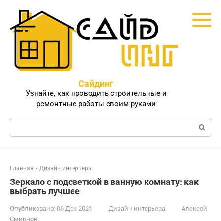
Перейти
к
контенту
Сайдинг
Узнайте, как проводить строительные и
ремонтные работы своим руками
Поиск:
Главная
»
Дизайн интерьера
Зеркало с подсветкой в ванную комнату: как
выбрать лучшее
Опубликовано:
06 Дек 2021
Дизайн интерьера
Алексей
Смирнов