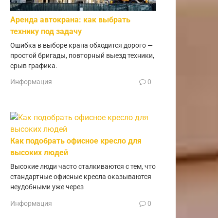
Аренда автокрана: как выбрать
технику под задачу
Ошибка в выборе крана обходится дорого —
простой бригады, повторный выезд техники,
срыв графика.
Информация
0
Как подобрать офисное кресло для
высоких людей
Высокие люди часто сталкиваются с тем, что
стандартные офисные кресла оказываются
неудобными уже через
Информация
0