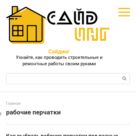
Перейти
к
контенту
Сайдинг
Узнайте, как проводить строительные и
ремонтные работы своим руками
Поиск:
Главная
рабочие перчатки
Как выбрать рабочие перчатки под разные