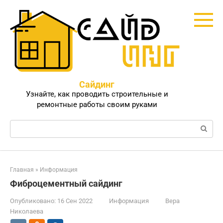
Перейти
к
контенту
Сайдинг
Узнайте, как проводить строительные и
ремонтные работы своим руками
Поиск:
Главная
»
Информация
Фиброцементный сайдинг
Опубликовано:
16 Сен 2022
Информация
Вера
Николаева