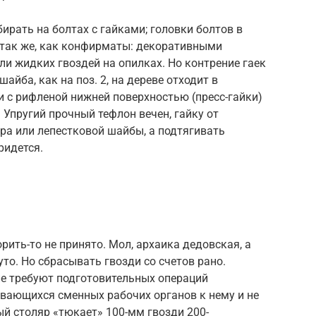
ирать на болтах с гайками; головки болтов в
так же, как конфирматы: декоративными
и жидких гвоздей на опилках. Но контрение гаек
йба, как на поз. 2, на дереве отходит в
 с рифленой нижней поверхностью (пресс-гайки)
Упругий прочный тефлон вечен, гайку от
ра или лепестковой шайбы, а подтягивать
ридется.
рить-то не принято. Мол, архаика дедовская, а
то. Но сбрасывать гвозди со счетов рано.
е требуют подготовительных операций
ивающихся сменных рабочих органов к нему и не
ый столяр «тюкает» 100-мм гвозди 200-