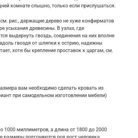
дней комнате слышно, только если прислушаться.
см. рис., держащие дерево не хуже конфирматов
е усыхания древесины. В узлах, где
тся выдернуть гвоздь, соединения на них вполне
 вдоль гвоздя от шляпки к острию, надежны
тает, хотя бы крепление проставок к царгам, см.
размера вам необходимо сделать кровать из
риант при самодельном изготовлении мебели)
о 1000 миллиметров, а длина от 1800 до 2000
е размеры подгоняются под рост человека.