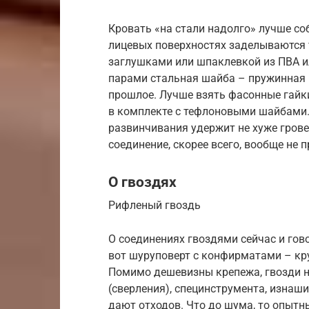
Кровать «на стали надолго» лучше соб
лицевых поверхностях заделываются 
заглушками или шпаклевкой из ПВА ил
парами стальная шайба – пружинная ша
прошлое. Лучше взять фасонные гайки
в комплекте с тефлоновыми шайбами. 
развинчивания удержит не хуже грове
соединение, скорее всего, вообще не п
О гвоздях
Рифленый гвоздь
О соединениях гвоздями сейчас и гово
вот шуруповерт с конфирматами – кру
Помимо дешевизны крепежа, гвозди н
(сверления), специнструмента, изнаш
дают отходов. Что до шума, то опытн