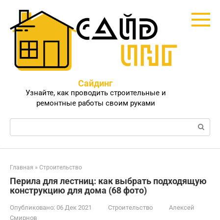
Перейти
к
контенту
Сайдинг
Узнайте, как проводить строительные и
ремонтные работы своим руками
Поиск:
Главная
»
Строительство
Перила для лестниц: как выбрать подходящую
конструкцию для дома (68 фото)
Опубликовано:
06 Дек 2021
Строительство
Алексей
Смирнов