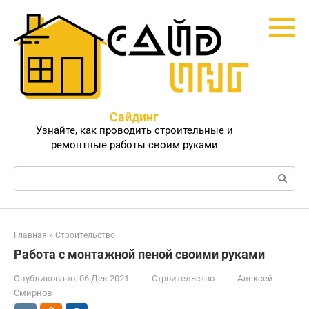
Перейти
к
контенту
Сайдинг
Узнайте, как проводить строительные и
ремонтные работы своим руками
Поиск:
Главная
»
Строительство
Работа с монтажной пеной своими руками
Опубликовано:
06 Дек 2021
Строительство
Алексей
Смирнов