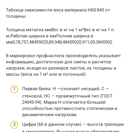
Таблица зависимости веса материала Н60-845 от
толщины:
Толщина металла ммВес в кг на 1 м²Вес в кг на 1 п.
м.Рабочая ширина в ммПолная ширина в
мм0,78,757,48459020,89,948,48459020,911,09,3845902
В маркировке профнастила производитель указывает
информацию, достаточную для сметы и расчетов
нагрузки, исходя из размеров листов, их толщины и
массы (веса на 1 м² или м погонный):
Первая буква. Н —означает несущий, С —
стеновой, НС — промежуточный тип (ГОСТ
24045-94). Марка Н отличается большей
способностью противостоять статическим и
динамическим нагрузкам.
Цифра (60 в данном случае) — высота трапеции
в миллиметрах. Высокая волна обеспечивает