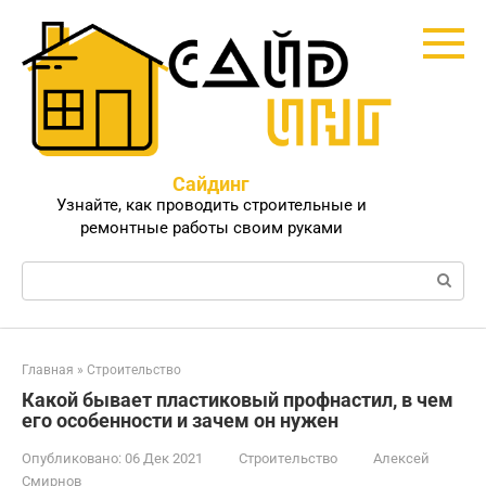
Перейти
к
контенту
Сайдинг
Узнайте, как проводить строительные и
ремонтные работы своим руками
Поиск:
Главная
»
Строительство
Какой бывает пластиковый профнастил, в чем
его особенности и зачем он нужен
Опубликовано:
06 Дек 2021
Строительство
Алексей
Смирнов