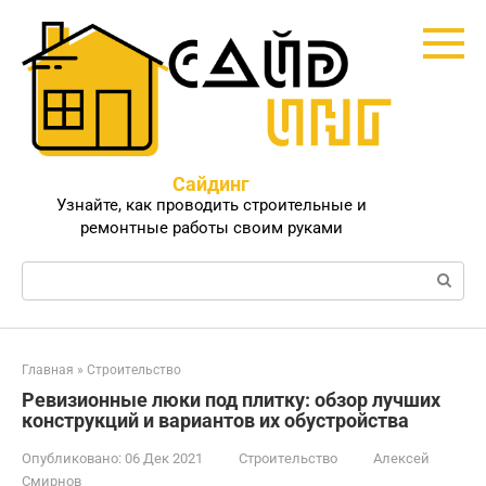
Перейти
к
контенту
Сайдинг
Узнайте, как проводить строительные и
ремонтные работы своим руками
Поиск:
Главная
»
Строительство
Ревизионные люки под плитку: обзор лучших
конструкций и вариантов их обустройства
Опубликовано:
06 Дек 2021
Строительство
Алексей
Смирнов