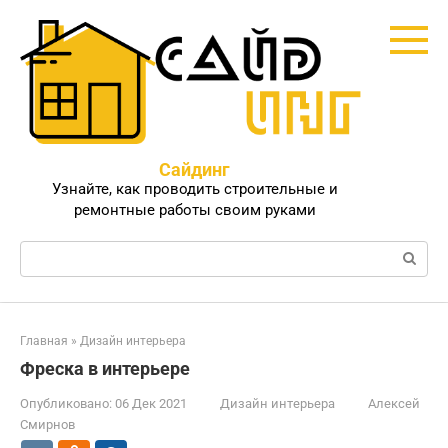
Перейти
к
контенту
Сайдинг
Узнайте, как проводить строительные и
ремонтные работы своим руками
Поиск:
Главная
»
Дизайн интерьера
Фреска в интерьере
Опубликовано:
06 Дек 2021
Дизайн интерьера
Алексей
Смирнов