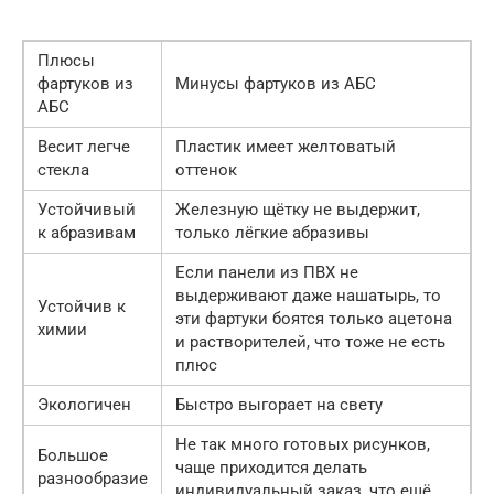
Плюсы
фартуков из
Минусы фартуков из АБС
АБС
Весит легче
Пластик имеет желтоватый
стекла
оттенок
Устойчивый
Железную щётку не выдержит,
к абразивам
только лёгкие абразивы
Если панели из ПВХ не
выдерживают даже нашатырь, то
Устойчив к
эти фартуки боятся только ацетона
химии
и растворителей, что тоже не есть
плюс
Экологичен
Быстро выгорает на свету
Не так много готовых рисунков,
Большое
чаще приходится делать
разнообразие
индивидуальный заказ, что ещё