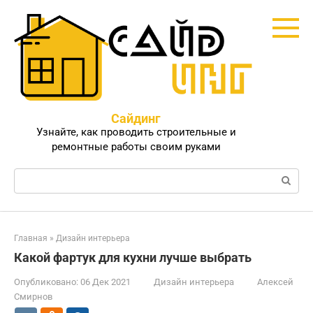
Перейти
к
контенту
Сайдинг
Узнайте, как проводить строительные и
ремонтные работы своим руками
Поиск:
Главная
»
Дизайн интерьера
Какой фартук для кухни лучше выбрать
Опубликовано:
06 Дек 2021
Дизайн интерьера
Алексей
Смирнов