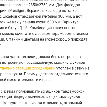
заказ в размере 2350х2750 мм. Для фасадов
ии «Prestige». Верхние шкафы до потолка
д шкафов стандартной глубины 300 мм, а вот
кой же как у пенала кухни 600 мм. Гарнитур
ин и Стоун Грей. Комбинация таких цветов
о можно сочетать с деревом, мрамором, стеклом
и. С такими цветами на кухне хорошо подходят
а!
ьшая часть техники должна быть встроена в
м встроенную посудомоечную машину, духовой
тдельно стоящий холодильник
утоплен в стену из
терьера кухни. Преимуществом отдельностоящего
шей вместительности и цене.
на система полновыкатных ящиков тандембокс-
атации. Фартук выполнен из цельных кусков
о фартука — это низкая стоимость, огромный