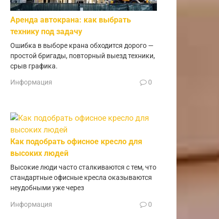
Аренда автокрана: как выбрать
технику под задачу
Ошибка в выборе крана обходится дорого —
простой бригады, повторный выезд техники,
срыв графика.
Информация
0
Как подобрать офисное кресло для
высоких людей
Высокие люди часто сталкиваются с тем, что
стандартные офисные кресла оказываются
неудобными уже через
Информация
0