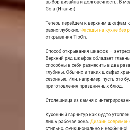
выбор дизайна и долговечность. В мо
Gola (Италия).
Теперь перейдем к верхним шкафам ку
разноглубокие.
Фасады на кухне без 
открывания TipOn.
Способ открывания шкафов — антресо
Верхний ряд шкафов обладает главн
способны в себя размесить в два раз
глубины. Обычно в таких шкафах хран
сезонные. Или, например, пусть это б
приготовления праздничных блюд.
Столешница из камня с интегрирован
Кухонный гарнитур как будто утоплен 
лишь рабочая зона.
Дизайн современн
стильно, функционально и необычно!