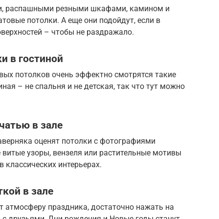
ми, распашными резными шкафами, камином и
товые потолки. А еще они подойдут, если в
верхностей – чтобы не раздражало.
и в гостиной
вых потолков очень эффектно смотрятся такие
ная – не спальня и не детская, так что тут можно
чатью в зале
аверняка оценят потолки с фотографиями
е витые узоры, вензеля или растительные мотивы
в классических интерьерах.
кой в зале
т атмосферу праздника, достаточно нажать на
 с друзьями, Дни рождения и Новые годы станут