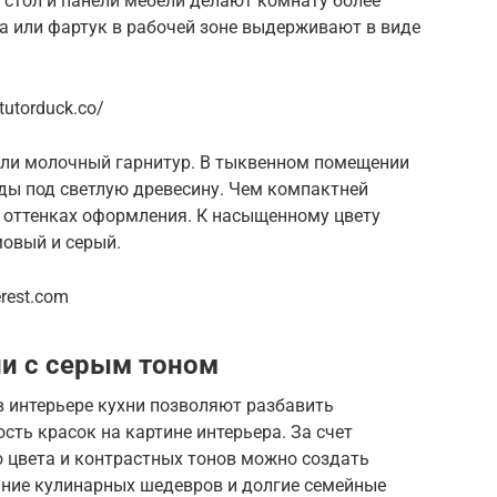
, стол и панели мебели делают комнату более
а или фартук в рабочей зоне выдерживают в виде
utorduck.co/
или молочный гарнитур. В тыквенном помещении
ы под светлую древесину. Чем компактней
в оттенках оформления. К насыщенному цвету
мовый и серый.
rest.com
и с серым тоном
в интерьере кухни позволяют разбавить
ть красок на картине интерьера. За счет
о цвета и контрастных тонов можно создать
ние кулинарных шедевров и долгие семейные