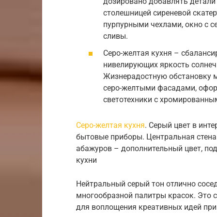
дозировано добавлять детали 
столешницей сиреневой скате
пурпурными чехлами, окно с с
сливы.
Серо-желтая кухня – сбаланси
нивелирующих яркость солнеч
Жизнерадостную обстановку мо
серо-желтыми фасадами, офор
светотехники с хромированны
Серо-желтая кухня
. Серый цвет в инт
бытовые приборы. Центральная стен
абажуров – дополнительный цвет, п
кухни
Нейтральный серый тон отлично сосе
многообразной палитры красок. Это 
для воплощения креативных идей при 