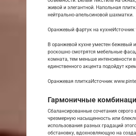
объемности. Белый текстиль на окнах
живой и элегантной. Напольная плитк
нейтрально-апельсиновой шахматки.
Оранжевый фартук на кухнеИсточник t
В оранжевой кухне уместен бежевый 
роскошно смотрятся мебельные фасад
комната, тем меньше интенсивности 
единственного акцента подойдут кре
Оранжевая плиткаИсточник www.pinte
Гармоничные комбинаци
Сбалансированные сочетания серого 
чрезмерную насыщенность или блеклос
использования разных градаций этог
обстановку, вдохновляющую на созда