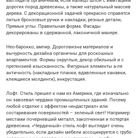
выглядеть органичным, если налицо шпон с имитацией
дорогих пород древесины, а также натуральный массив
дерева. С декорационной задачей прекрасно справятся
литые бронзовые ручки и накладки, резные детали,
Прямые углы. Правильная форма. Фасады
декорированы в сдержанной, лаконичной манере.
Нео-барокко, ампир. Дороговизна материалов и
вычурность дизайна органичны для роскошных
апартаментов. Формы округлые, декор обильный и с
претензией изысканность. Фигурные элементы а-ля
античность (накладные планки, вдавленные канавки,
клеящиеся молдинги), инкрустация.
Лофт. Стиль пришел к нам из Америки, где изначально
он завоевал чердаки промышленных зданий. Посему
любой отделке с эффектом «индастриал» или
состаривание поверхностей – зеленый свет! Например:
местами почерневший металл, закопченная и потертая
древесина. «Чердачный» стиль лофт выглядит очень
убедительно, если дизайн мебели ассоциируется с грубо