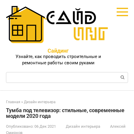
Перейти
к
контенту
Сайдинг
Узнайте, как проводить строительные и
ремонтные работы своим руками
Поиск:
Главная
»
Дизайн интерьера
Тумба под телевизор: стильные, современные
модели 2020 года
Опубликовано:
06 Дек 2021
Дизайн интерьера
Алексей
Смирнов