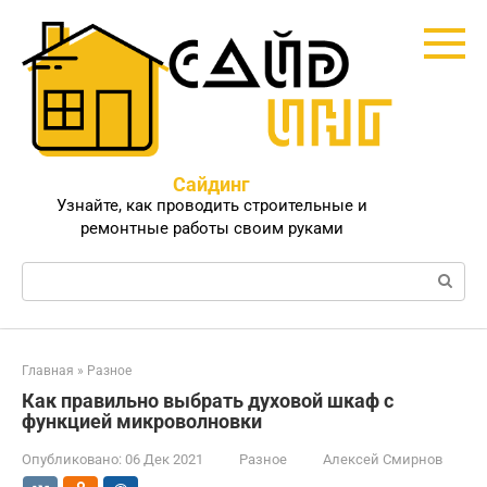
Перейти
к
контенту
Сайдинг
Узнайте, как проводить строительные и
ремонтные работы своим руками
Поиск:
Главная
»
Разное
Как правильно выбрать духовой шкаф с
функцией микроволновки
Опубликовано:
06 Дек 2021
Разное
Алексей Смирнов