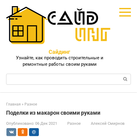
Перейти
к
контенту
Сайдинг
Узнайте, как проводить строительные и
ремонтные работы своим руками
Поиск:
Главная
»
Разное
Поделки из макарон своими руками
Опубликовано:
06 Дек 2021
Разное
Алексей Смирнов