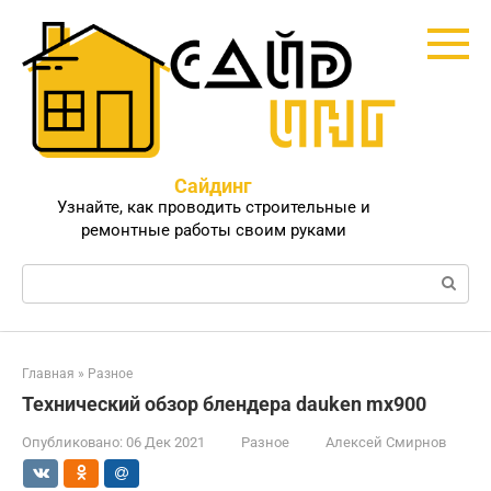
Перейти
к
контенту
Сайдинг
Узнайте, как проводить строительные и
ремонтные работы своим руками
Поиск:
Главная
»
Разное
Технический обзор блендера dauken mx900
Опубликовано:
06 Дек 2021
Разное
Алексей Смирнов