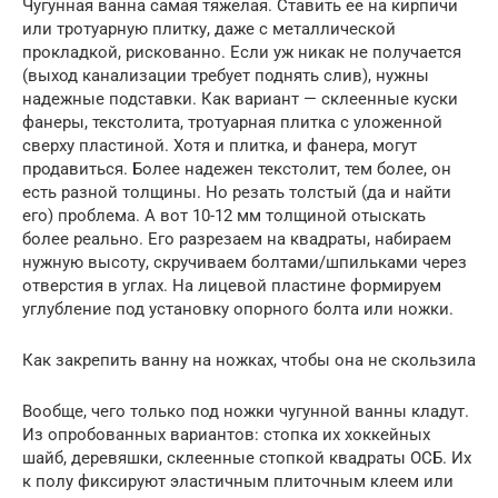
Чугунная ванна самая тяжелая. Ставить ее на кирпичи
или тротуарную плитку, даже с металлической
прокладкой, рискованно. Если уж никак не получается
(выход канализации требует поднять слив), нужны
надежные подставки. Как вариант — склеенные куски
фанеры, текстолита, тротуарная плитка с уложенной
сверху пластиной. Хотя и плитка, и фанера, могут
продавиться. Более надежен текстолит, тем более, он
есть разной толщины. Но резать толстый (да и найти
его) проблема. А вот 10-12 мм толщиной отыскать
более реально. Его разрезаем на квадраты, набираем
нужную высоту, скручиваем болтами/шпильками через
отверстия в углах. На лицевой пластине формируем
углубление под установку опорного болта или ножки.
Как закрепить ванну на ножках, чтобы она не скользила
Вообще, чего только под ножки чугунной ванны кладут.
Из опробованных вариантов: стопка их хоккейных
шайб, деревяшки, склеенные стопкой квадраты ОСБ. Их
к полу фиксируют эластичным плиточным клеем или