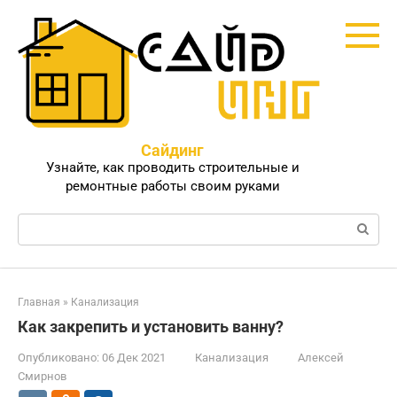
Перейти
к
контенту
Сайдинг
Узнайте, как проводить строительные и
ремонтные работы своим руками
Поиск:
Главная
»
Канализация
Как закрепить и установить ванну?
Опубликовано:
06 Дек 2021
Канализация
Алексей
Смирнов