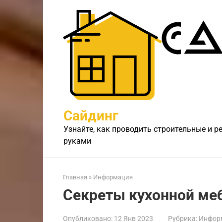
Перейти
к
контенту
Сайдинг
Узнайте, как проводить строительные и 
руками
Главная
»
Информация
Секреты кухонной ме
Опубликовано:
12 Янв 2023
Рубрика:
Инфор