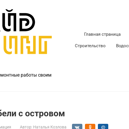
Главная страница
Строительство
Водос
ремонтные работы своим
бели с островом
мация
Автор:
Наталья Козлова