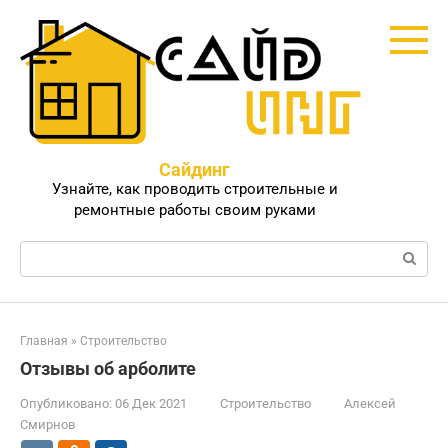
Перейти
к
контенту
Сайдинг
Узнайте, как проводить строительные и
ремонтные работы своим руками
Поиск:
Главная
»
Строительство
Отзывы об арболите
Опубликовано:
06 Дек 2021
Строительство
Алексей
Смирнов