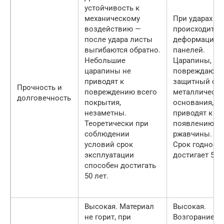
устойчивость к
механическому
При ударах
воздействию —
происходит
после удара листы
деформация
выгибаются обратно.
панелей.
Небольшие
Царапины,
царапины не
повреждающ
приводят к
защитный сло
Прочность и
повреждению всего
металлическо
долговечность
покрытия,
основания,
незаметны.
приводят к
Теоретически при
появлению
соблюдении
ржавчины.
условий срок
Срок годност
эксплуатации
достигает 50 л
способен достигать
50 лет.
Высокая. Материал
Высокая.
не горит, при
Возгорание