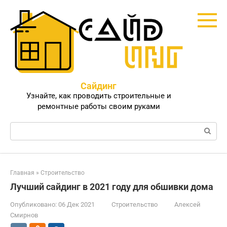
Перейти
к
контенту
Сайдинг
Узнайте, как проводить строительные и
ремонтные работы своим руками
Поиск:
Главная
»
Строительство
Лучший сайдинг в 2021 году для обшивки дома
Опубликовано:
06 Дек 2021
Строительство
Алексей
Смирнов