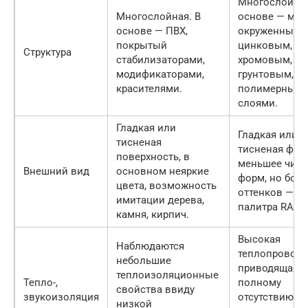
Многослойная
Многослойная. В
основе — мет
основе — ПВХ,
окруженный
покрытый
цинковым,
Структура
стабилизаторами,
хромовым,
модификаторами,
грунтовым,
красителями.
полимерным
слоями.
Гладкая или
Гладкая или
тисненая
тисненая факт
поверхность, в
меньшее чис
Внешний вид
основном неяркие
форм, но бол
цвета, возможность
оттенков — в
имитации дерева,
палитра RAL.
камня, кирпич.
Высокая
Наблюдаются
теплопроводн
небольшие
приводящая к
теплоизоляционные
Тепло-,
полному
свойства ввиду
звукоизоляция
отсутствию
низкой