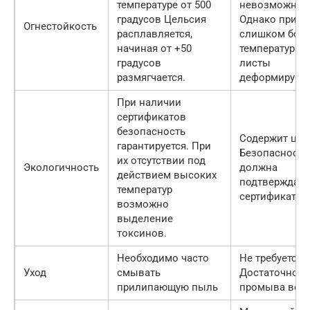
температуре от 500
невозможно.
градусов Цельсия
Однако при
Огнестойкость
расплавляется,
слишком бол
начиная от +50
температурах
градусов
листы
размягчается.
деформируютс
При наличии
сертификатов
безопасность
Содержит цин
гарантируется. При
Безопасность
их отсутствии под
Экологичность
должна
действием высоких
подтверждать
температур
сертификатам
возможно
выделение
токсинов.
Необходимо часто
Не требуется.
Уход
смывать
Достаточно
прилипающую пыль
промыва водо