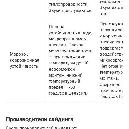
теплоизоляци
теплопроводности.
Звукоизоляц
Звуки приглушаются.
нет.
При отсутств
Полная
царапин усто
устойчивость к воде,
к коррозии. Н
микроорганизмам,
плесневеет, н
плесени. Плохая
подвергается
морозоустойчивость
Морозо-,
воздействию
— при понижении
коррозионная
микроорганиз
температуры до -10
устойчивость
Нет ограниче
невозможен
температуре 
монтаж, нижний
монтажа.
температурный
Сохраняет
предел — -50
прочность до 
градусов Цельсия.
градусов Цель
Производители сайдинга
Среди производителей выделяют: