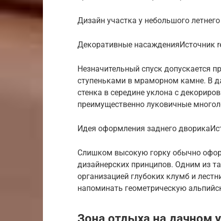
Дизайн участка у небольшого летнего 
Декоративные насажденияИсточник r
Незначительный спуск допускается пр
ступеньками в мраморном камне. В д
стенка в середине уклона с декориро
преимущественно луковичные многоле
Идея оформления заднего дворикаИст
Слишком высокую горку обычно офор
дизайнерских принципов. Одним из та
организацией глубоких клумб и лестн
напоминать геометрическую альпийс
Зона отдыха на дачном 