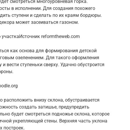
удет смотреться многоуровневая горка.
осты в исполнении. Для создания похожего
удить ступени и сделать по их краям бордюры.
екора может засеиваться газоном.
 участкаИсточник reformtheweb.com
ться как основа для формирования детской
уговым озеленением. Для такого оформления
 и вести ступеньки сверху. Удачно обустроится
ороны.
odle.org
о расположить внизу склона, обустраивается
ожность создать затишье, предупредить
льно будет смотреться подножье склона, которое
ичной укрепляющей стены. Верхняя часть уклона
 построек.