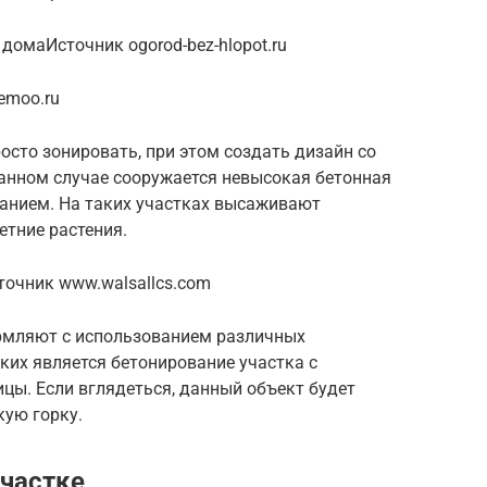
домаИсточник ogorod-bez-hlopot.ru
emoo.ru
осто зонировать, при этом создать дизайн со
анном случае сооружается невысокая бетонная
ванием. На таких участках высаживают
тние растения.
очник www.walsallcs.com
мляют с использованием различных
ких является бетонирование участка с
ицы. Если вглядеться, данный объект будет
кую горку.
участке